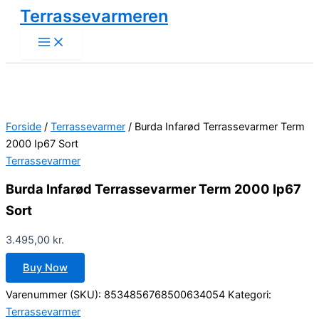
Gå
Terrassevarmeren
til
indholdet
Forside
/
Terrassevarmer
/ Burda Infarød Terrassevarmer Term
2000 Ip67 Sort
Terrassevarmer
Burda Infarød Terrassevarmer Term 2000 Ip67
Sort
3.495,00
kr.
Buy Now
Varenummer (SKU):
8534856768500634054
Kategori:
Terrassevarmer