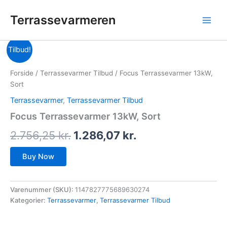
Gå
Terrassevarmeren
til
indholdet
Den
Den
Tilbud!
oprindelige
aktuelle
Forside
/
Terrassevarmer Tilbud
/ Focus Terrassevarmer 13kW,
pris
pris
Sort
Terrassevarmer
,
Terrassevarmer Tilbud
var:
er:
Focus Terrassevarmer 13kW, Sort
2.756,25 kr..
1.286,07 kr..
2.756,25
kr.
1.286,07
kr.
Buy Now
Varenummer (SKU):
1147827775689630274
Kategorier:
Terrassevarmer
,
Terrassevarmer Tilbud