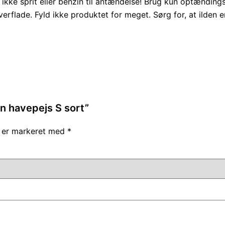
ug ikke sprit eller benzin til antændelse! Brug kun optændi
rflade. Fyld ikke produktet for meget. Sørg for, at ilden er
gn havepejs S sort”
r er markeret med
*