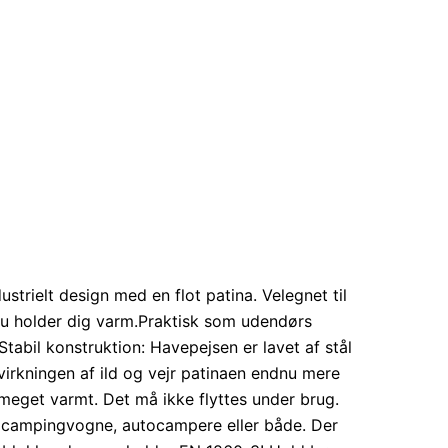
trielt design med en flot patina. Velegnet til
du holder dig varm.Praktisk som udendørs
tabil konstruktion: Havepejsen er lavet af stål
åvirkningen af ild og vejr patinaen endnu mere
meget varmt. Det må ikke flyttes under brug.
e, campingvogne, autocampere eller både. Der