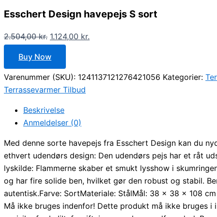
Esschert Design havepejs S sort
2.504,00
kr.
1.124,00
kr.
Buy Now
Varenummer (SKU):
1241137121276421056
Kategorier:
Te
Terrassevarmer Tilbud
Beskrivelse
Anmeldelser (0)
Med denne sorte havepejs fra Esschert Design kan du nyde 
ethvert udendørs design: Den udendørs pejs har et råt ud
lyskilde: Flammerne skaber et smukt lysshow i skumringen. 
og har fire solide ben, hvilket gør den robust og stabil. 
autentisk.Farve: SortMateriale: StålMål: 38 x 38 x 108 c
Må ikke bruges indenfor! Dette produkt må ikke bruges i