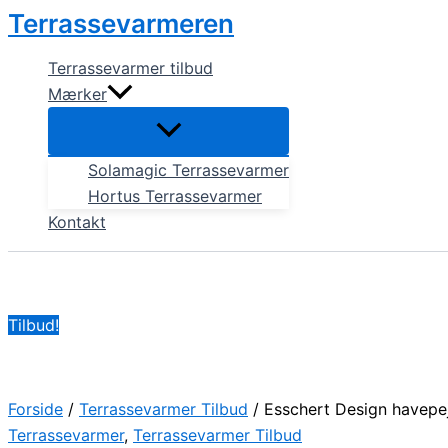
Gå
Den
Den
Terrassevarmeren
til
oprindelige
aktuelle
indholdet
pris
pris
Terrassevarmer tilbud
var:
er:
Mærker
2.504,00 kr..
1.124,00 kr..
Solamagic Terrassevarmer
Hortus Terrassevarmer
Kontakt
Tilbud!
Forside
/
Terrassevarmer Tilbud
/ Esschert Design havepej
Terrassevarmer
,
Terrassevarmer Tilbud