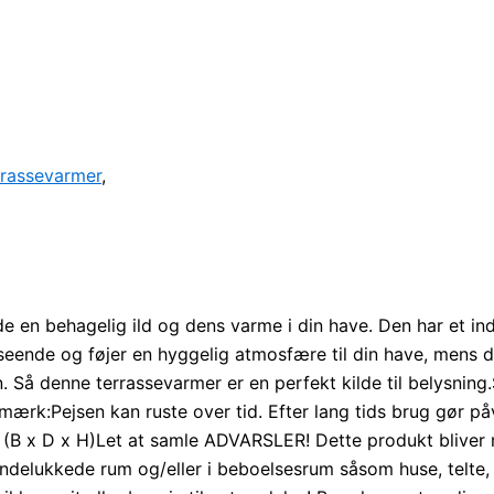
rrassevarmer
,
en behagelig ild og dens varme i din have. Den har et indus
seende og føjer en hyggelig atmosfære til din have, mens 
Så denne terrassevarmer er en perfekt kilde til belysning.S
Bemærk:Pejsen kan ruste over tid. Efter lang tids brug gør p
m (B x D x H)Let at samle ADVARSLER! Dette produkt bliver 
 indelukkede rum og/eller i beboelsesrum såsom huse, telt