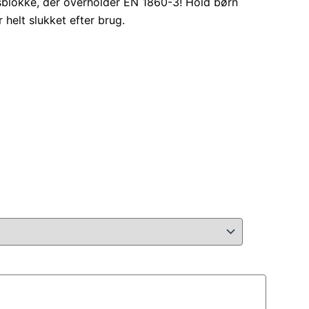
ngsblokke, der overholder EN 1860-3! Hold børn
 helt slukket efter brug.