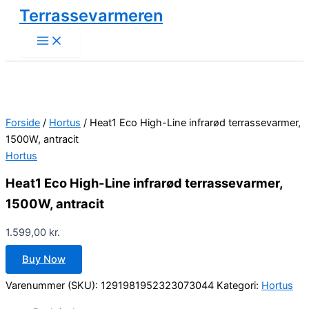
Gå
Terrassevarmeren
til
indholdet
Forside
/
Hortus
/ Heat1 Eco High-Line infrarød terrassevarmer,
1500W, antracit
Hortus
Heat1 Eco High-Line infrarød terrassevarmer,
1500W, antracit
1.599,00
kr.
Buy Now
Varenummer (SKU):
1291981952323073044
Kategori:
Hortus