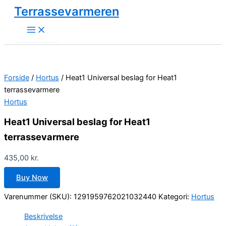
Gå
Terrassevarmeren
til
indholdet
Forside
/
Hortus
/ Heat1 Universal beslag for Heat1
terrassevarmere
Hortus
Heat1 Universal beslag for Heat1
terrassevarmere
435,00
kr.
Buy Now
Varenummer (SKU):
1291959762021032440
Kategori:
Hortus
Beskrivelse