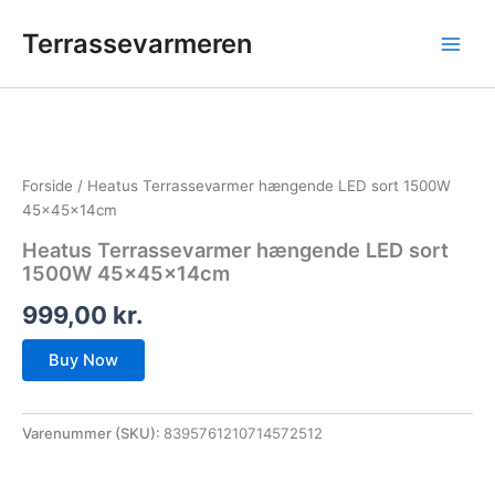
Gå
Terrassevarmeren
til
indholdet
Forside
/ Heatus Terrassevarmer hængende LED sort 1500W
45x45x14cm
Heatus Terrassevarmer hængende LED sort
1500W 45x45x14cm
999,00
kr.
Buy Now
Varenummer (SKU):
8395761210714572512