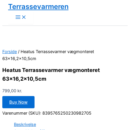
Gå
Terrassevarmeren
til
indholdet
Forside
/ Heatus Terrassevarmer vægmonteret
63×16,2×10,5cm
Heatus Terrassevarmer vægmonteret
63×16,2×10,5cm
799,00
kr.
Buy Now
Varenummer (SKU):
8395765250230982705
Beskrivelse