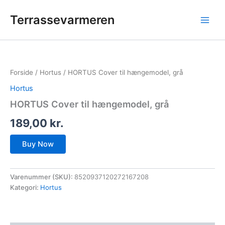
Gå
Terrassevarmeren
til
indholdet
Forside
/
Hortus
/ HORTUS Cover til hængemodel, grå
Hortus
HORTUS Cover til hængemodel, grå
189,00
kr.
Buy Now
Varenummer (SKU):
8520937120272167208
Kategori:
Hortus