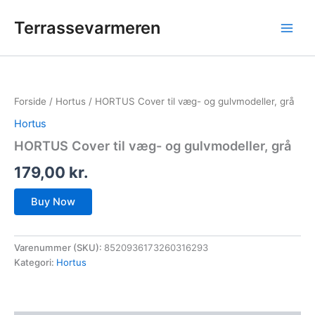
Gå
Terrassevarmeren
til
indholdet
Forside
/
Hortus
/ HORTUS Cover til væg- og gulvmodeller, grå
Hortus
HORTUS Cover til væg- og gulvmodeller, grå
179,00
kr.
Buy Now
Varenummer (SKU):
8520936173260316293
Kategori:
Hortus