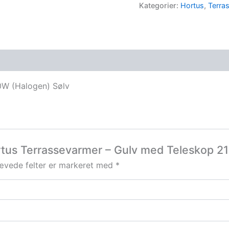
Kategorier:
Hortus
,
Terra
0W (Halogen) Sølv
ortus Terrassevarmer – Gulv med Teleskop 2
ævede felter er markeret med
*