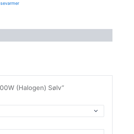
ssevarmer
100W (Halogen) Sølv”