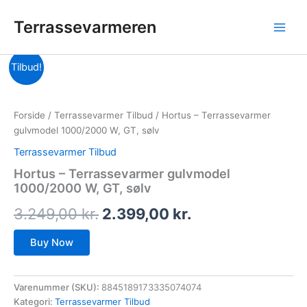
Gå
Terrassevarmeren
til
indholdet
Den
Den
Tilbud!
oprindelige
aktuelle
pris
pris
Forside
/
Terrassevarmer Tilbud
/ Hortus – Terrassevarmer
gulvmodel 1000/2000 W, GT, sølv
var:
er:
Terrassevarmer Tilbud
3.249,00 kr..
2.399,00 kr..
Hortus – Terrassevarmer gulvmodel
1000/2000 W, GT, sølv
3.249,00
kr.
2.399,00
kr.
Buy Now
Varenummer (SKU):
8845189173335074074
Kategori:
Terrassevarmer Tilbud