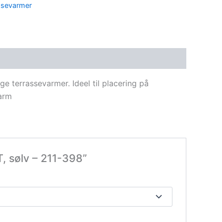
ssevarmer
 terrassevarmer. Ideel til placering på
varm
, sølv – 211-398”