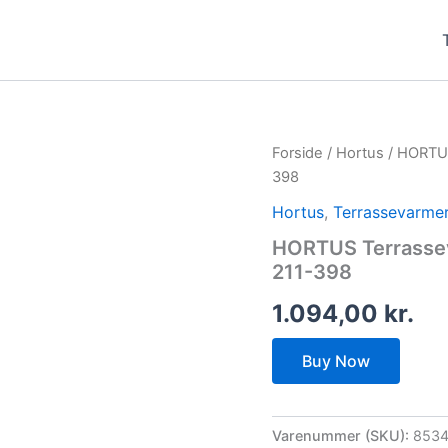
Forside
/
Hortus
/ HORTUS
398
Hortus
,
Terrassevarme
HORTUS Terrassev
211-398
1.094,00
kr.
Buy Now
Varenummer (SKU):
853