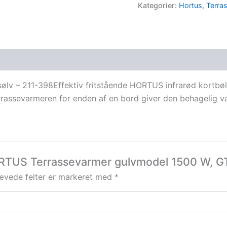
Kategorier:
Hortus
,
Terra
v – 211-398Effektiv fritstående HORTUS infrarød kortbølge
terrassevarmeren for enden af en bord giver den behagelig 
ORTUS Terrassevarmer gulvmodel 1500 W, GT
ævede felter er markeret med
*