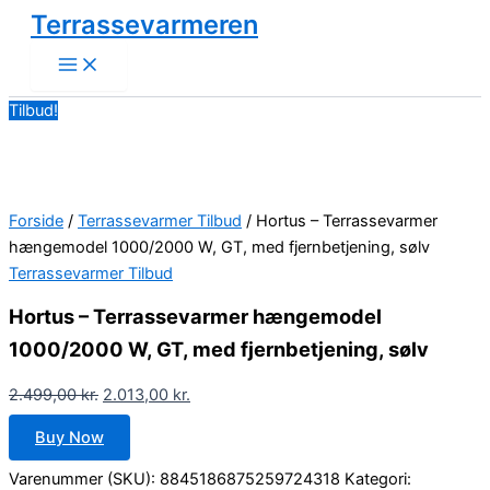
Gå
Den
Den
Terrassevarmeren
til
oprindelige
aktuelle
indholdet
pris
pris
var:
er:
Tilbud!
2.499,00 kr..
2.013,00 kr..
Forside
/
Terrassevarmer Tilbud
/ Hortus – Terrassevarmer
hængemodel 1000/2000 W, GT, med fjernbetjening, sølv
Terrassevarmer Tilbud
Hortus – Terrassevarmer hængemodel
1000/2000 W, GT, med fjernbetjening, sølv
2.499,00
kr.
2.013,00
kr.
Buy Now
Varenummer (SKU):
8845186875259724318
Kategori: