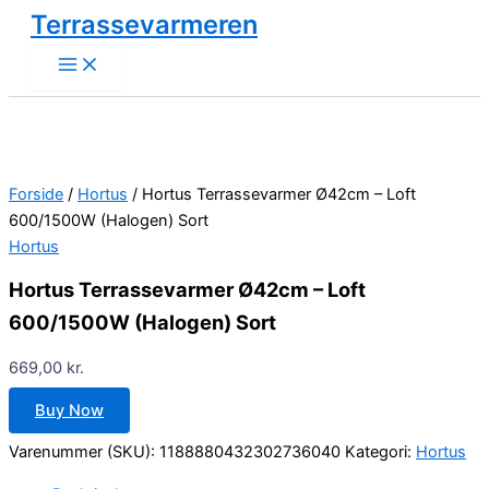
Gå
Terrassevarmeren
til
indholdet
Forside
/
Hortus
/ Hortus Terrassevarmer Ø42cm – Loft
600/1500W (Halogen) Sort
Hortus
Hortus Terrassevarmer Ø42cm – Loft
600/1500W (Halogen) Sort
669,00
kr.
Buy Now
Varenummer (SKU):
1188880432302736040
Kategori:
Hortus