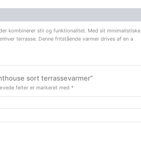
der kombinerer stil og funktionalitet. Med sit minimalistisk
enhver terrasse. Denne fritstående varmer drives af en a
ghthouse sort terrassevarmer”
ævede felter er markeret med
*