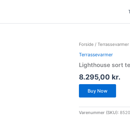
Forside
/
Terrassevarmer
Terrassevarmer
Lighthouse sort t
8.295,00
kr.
Buy Now
Varenummer (SKU):
852