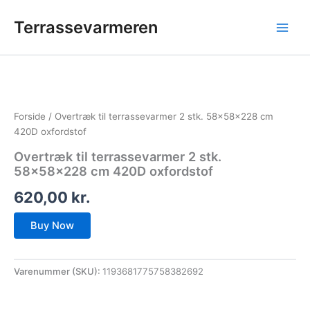
Gå
Terrassevarmeren
til
indholdet
Forside
/ Overtræk til terrassevarmer 2 stk. 58x58x228 cm
420D oxfordstof
Overtræk til terrassevarmer 2 stk.
58x58x228 cm 420D oxfordstof
620,00
kr.
Buy Now
Varenummer (SKU):
1193681775758382692