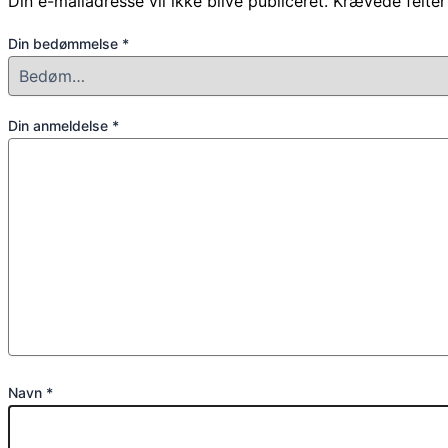
Din e-mailadresse vil ikke blive publiceret.
Krævede felte
Din bedømmelse
*
Din anmeldelse
*
Navn
*