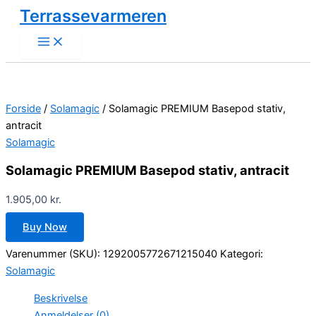
Gå
Terrassevarmeren
til
indholdet
Forside
/
Solamagic
/ Solamagic PREMIUM Basepod stativ,
antracit
Solamagic
Solamagic PREMIUM Basepod stativ, antracit
1.905,00
kr.
Buy Now
Varenummer (SKU):
1292005772671215040
Kategori:
Solamagic
Beskrivelse
Anmeldelser (0)