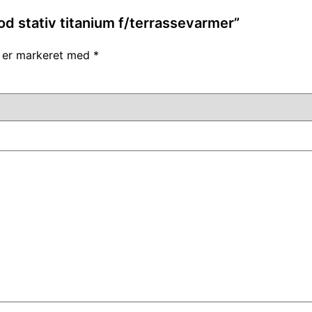
od stativ titanium f/terrassevarmer”
r er markeret med
*