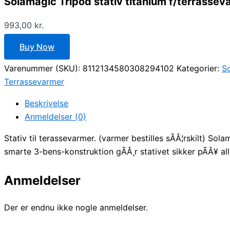
Solamagic Tripod stativ titanium f/terrassev
993,00
kr.
Buy Now
Varenummer (SKU):
8112134580308294102
Kategorier:
S
Terrassevarmer
Beskrivelse
Anmeldelser (0)
Stativ til terassevarmer. (varmer bestilles sÃÂ¦rskilt) Sol
smarte 3-bens-konstruktion gÃÂ¸r stativet sikker pÃÂ¥ a
Anmeldelser
Der er endnu ikke nogle anmeldelser.