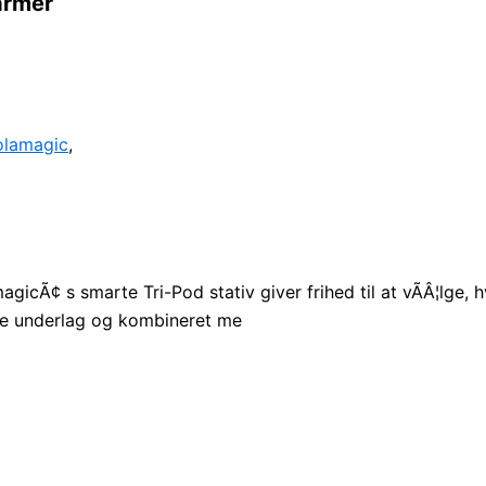
armer
olamagic
,
amagicÃ¢ s smarte Tri-Pod stativ giver frihed til at vÃÂ¦lge
lle underlag og kombineret me