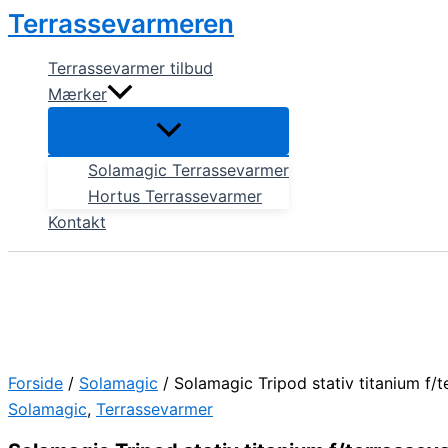
Gå
Terrassevarmeren
til
indholdet
Terrassevarmer tilbud
Mærker
Solamagic Terrassevarmer
Hortus Terrassevarmer
Kontakt
Forside
/
Solamagic
/ Solamagic Tripod stativ titanium f/
Solamagic
,
Terrassevarmer