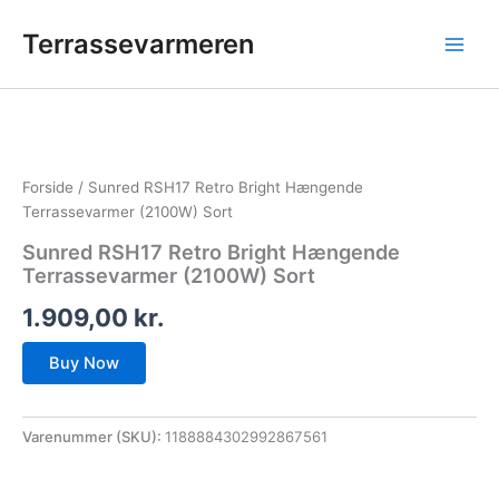
Gå
Terrassevarmeren
til
indholdet
Forside
/ Sunred RSH17 Retro Bright Hængende
Terrassevarmer (2100W) Sort
Sunred RSH17 Retro Bright Hængende
Terrassevarmer (2100W) Sort
1.909,00
kr.
Buy Now
Varenummer (SKU):
1188884302992867561