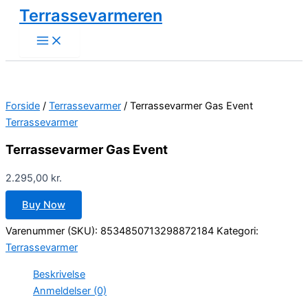
Gå
Terrassevarmeren
til
indholdet
Forside
/
Terrassevarmer
/ Terrassevarmer Gas Event
Terrassevarmer
Terrassevarmer Gas Event
2.295,00
kr.
Buy Now
Varenummer (SKU):
8534850713298872184
Kategori:
Terrassevarmer
Beskrivelse
Anmeldelser (0)