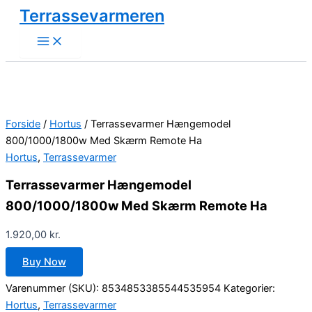
Gå
Terrassevarmeren
til
indholdet
Forside
/
Hortus
/ Terrassevarmer Hængemodel
800/1000/1800w Med Skærm Remote Ha
Hortus
,
Terrassevarmer
Terrassevarmer Hængemodel
800/1000/1800w Med Skærm Remote Ha
1.920,00
kr.
Buy Now
Varenummer (SKU):
8534853385544535954
Kategorier:
Hortus
,
Terrassevarmer